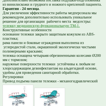
Дополнительно возможна поставка подушки-подголовника
из винилискожи и грудного и ножного креплений пациента.
Гарантия - 24 месяца
.
Для увеличения эффективности работы медперсонала мы
рекомендуем дополнительно использовать уникальное
решение для организации рабочего места медсестры:
тележку медицинскую функциональную ТМ-1.
Конструктивные особенности
основание тележки закрыто защитным кожухом из ABS-
пластика;
рама панели и боковые ограждения выполнена из
углеродистой стали, окрашенной экологически чистыми
полимерными красками;
тележка оснащена четырьмя обрезиненными колесами Ø200
мм с тормозом;
наружные поверхности тележки устойчивы к любым не
хлорсодержащим дезинфектантам на альдегидной основе,
удобны для проведения санитарной обработки.
Регулировки
Привод подъема панели тележки - механогидравлический