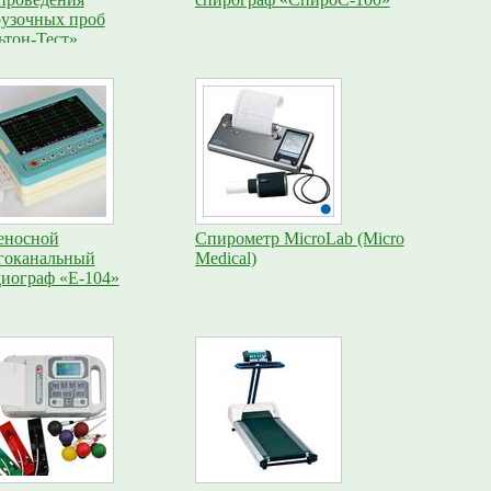
рузочных проб
ьтон-Тест»
еносной
Спирометр MicroLab (Micro
гоканальный
Medical)
диограф «Е-104»