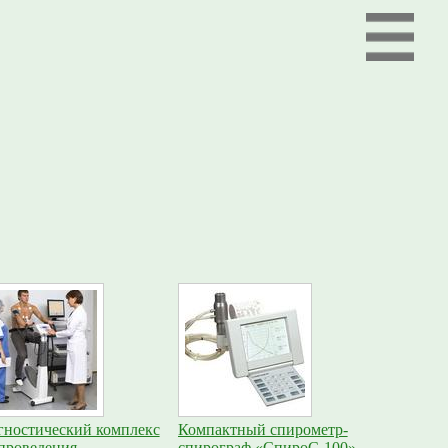
гностический комплекс
Компактный спирометр-
 проведения
спирограф «СпироС-100»