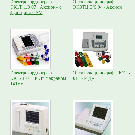
Электрокардиограф
Электрокардиограф
ЭК1Т-1/3-07 «Аксион» с
ЭК3ТЦ-3/6-04 «Аксион»
функцией GSM
Электрокардиограф
Электрокардиограф ЭК3Т -
ЭК12Т-01-"Р-Д" с экраном
01 - «Р-Д»
141мм