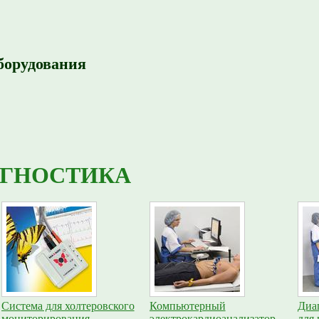
борудования
ГНОСТИКА
Система для холтеровского
Компьютерный
Диа
мониторирования
электрокардиоанализатор
для