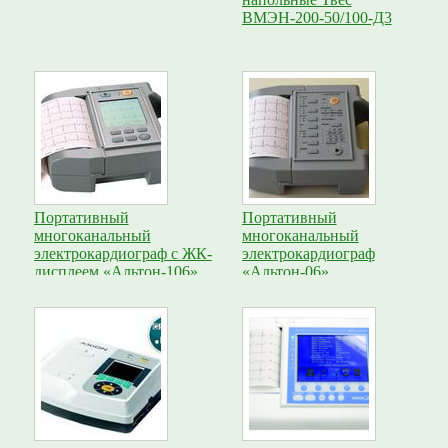
ВМЭН-200-50/100-Д3
Портативный
Портативный
многоканальный
многоканальный
электрокардиограф с ЖК-
электрокардиограф
дисплеем «Альтон-106»
«Альтон-06»