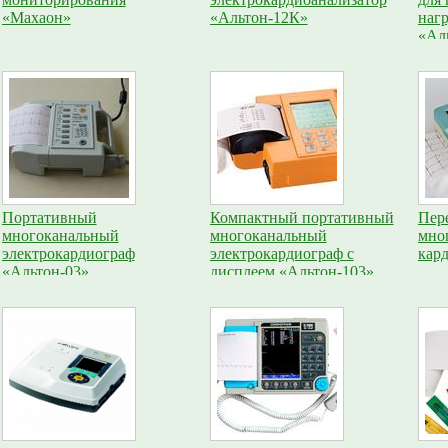
«Махаон»
«Альтон-12К»
наг
«Ал
Портативный
Компактный портативный
Пер
многоканальный
многоканальный
мно
электрокардиограф
электрокардиограф с
кар
«Альтон-03»
дисплеем «Альтон-103»