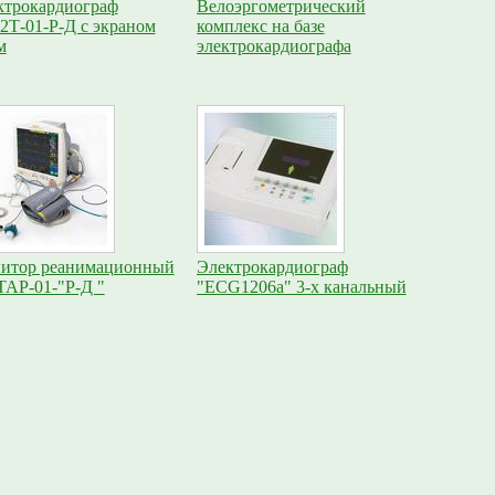
ктрокардиограф
Велоэргометрический
2Т-01-Р-Д с экраном
комплекс на базе
м
электрокардиографа
итор реанимационный
Электрокардиограф
АР-01-"Р-Д "
"ECG1206a" 3-х канальный