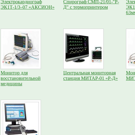
Электрокардиограф
Спирограф СМП-21/01-"Р-
Эле
ЭК1Т-1/3–07 «АКСИОН»
Д" с термопринтером
ЭК1
63м
Монитор для
Центральная мониторная
Мон
восстановительной
станция МИТАР-01 «Р-Д»
МИТ
медицины