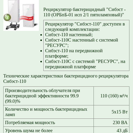
Рециркулятор бактерицидный "Сибэст -
110 (ОРБпБ-01 исп 2/1 пятиламповый)"
Рециркулятор "Сибэст-110" доступен в
следующей комплектации:
Сибэст-110 настенный;
Сибэст-110С настенный с системой
"РЕСУРС";
Сибэст-110 на передвижной
платформе;
Сибэст-110С с системой "РЕСУРС", на
передвижной платформе
Технические характеристики бактерицидного рециркулятора
Сибэст-110
Производительность облучателя при
бактерицидной эффективности 99.9
110 (160) м³/ч
(99.0)%
Количество и мощность бактерицидных
5х15 Вт
ламп
Потребляемая мощность
230 ВА
Уровень шума не более
43 дБ