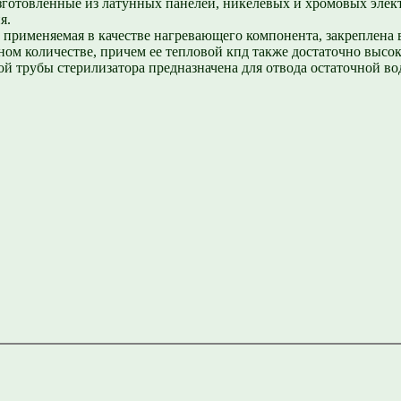
изготовленные из латунных панелей, никелевых и хромовых эл
я.
т, применяемая в качестве нагревающего компонента, закреплена
ом количестве, причем ее тепловой кпд также достаточно высок
й трубы стерилизатора предназначена для отвода остаточной во